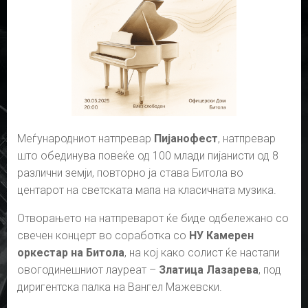
Меѓународниот натпревар
Пијанофест
, натпревар
што обединува повеќе од 100 млади пијанисти од 8
различни земји, повторно ја става Битола во
центарот на светската мапа на класичната музика.
Отворањето на натпреварот ќе биде одбележано со
свечен концерт во соработка со
НУ Камерен
оркестар на Битола
, на кој како солист ќе настапи
овогодинешниот лауреат –
Златица Лазарева
, под
диригентска палка на Вангел Мажевски.