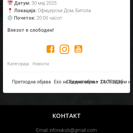
Датум:
30 мај 2025
Локација:
Офицерски Дом, Битола
Почеток:
20:00 часот
Влезот е слободен!
Категорија:
Новости
Post
Post
Претходна објава
Ехо на Единството – 24.05.2025
Следна објава
Со “Подиум на
navigation
navigation
КОНТАКТ
Email: infonukob@gmail.com