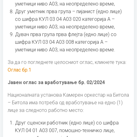
уметници ниво А03, на неопределено време,
Друг уметник прва група – пијанист (едно лице)
со шифра КУЛ 03 04 А03 020 категорија А –
уметници ниво А03, на неопределено време,
Дувач прва група прва флејта (едно лице) со
шифра КУЛ 03 04 А03 008 категорија А –
уметници ниво А03, на неопределено време.
За да го погледнете целосниот оглас, кликнете тука:
Оглас бр.1
Јавен оглас за вработување бр. 02/2024
Националната установа Камерен оркестар на Битола
– Битола има потреба од вработување на едно (1)
лице за следното работно место:
Друг сценски работник (едно лице) со шифра
КУЛ 04 01 А03 007, помошно-техничко лице,