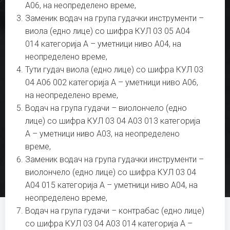
А06, на неопределено време,
Заменик водач на група гудачки инструменти –
виола (едно лице) со шифра КУЛ 03 05 А04
014 категорија А – уметници ниво А04, на
неопределено време,
Тути гудач виола (едно лице) со шифра КУЛ 03
04 А06 002 категорија А – уметници ниво А06,
на неопределено време,
Водач на група гудачи – виолончело (едно
лице) со шифра КУЛ 03 04 А03 013 категорија
А – уметници ниво А03, на неопределено
време,
Заменик водач на група гудачки инструменти –
виолончело (едно лице) со шифра КУЛ 03 04
А04 015 категорија А – уметници ниво А04, на
неопределено време,
Водач на група гудачи – контрабас (едно лице)
со шифра КУЛ 03 04 А03 014 категорија А –