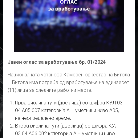
Јавен оглас за вработување бр. 01/2024
Националната установа Камерен оркестар на Битола
– Битола има потреба од вработување на единаесет
(11) лица за следните работни места:
Прва виолина тути (две лица) со шифра КУЛ 03
04 А05 007 категорија А – уметници ниво А05,
на неопределено време,
Втора виолина тути (две лица) со шифра КУЛ
03 04 А06 002 категорија А – уметници ниво