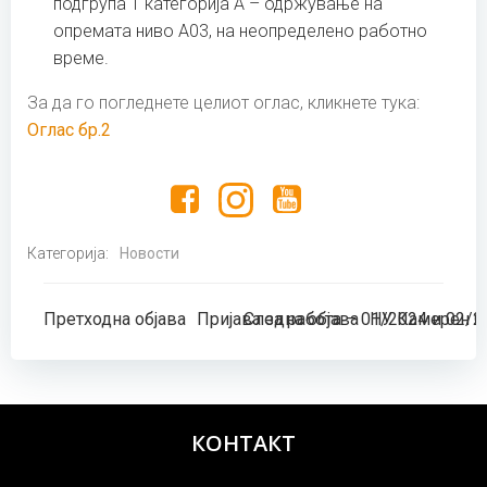
подгрупа 1 категорија А – одржување на
опремата ниво А03, на неопределено работно
време.
За да го погледнете целиот оглас, кликнете тука:
Оглас бр.2
Категорија:
Новости
Post
Post
Претходна објава
Пријава за работа – 01/2024 и 02/2
Следна објава
НУ Камерен О
navigation
navigation
КОНТАКТ